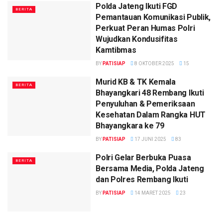
Polda Jateng Ikuti FGD
BERITA
Pemantauan Komunikasi Publik,
Perkuat Peran Humas Polri
Wujudkan Kondusifitas
Kamtibmas
BY
PATISIAP
8 OKTOBER 2025
15
Murid KB & TK Kemala
BERITA
Bhayangkari 48 Rembang Ikuti
Penyuluhan & Pemeriksaan
Kesehatan Dalam Rangka HUT
Bhayangkara ke 79
BY
PATISIAP
17 JUNI 2025
83
Polri Gelar Berbuka Puasa
BERITA
Bersama Media, Polda Jateng
dan Polres Rembang Ikuti
BY
PATISIAP
14 MARET 2025
23