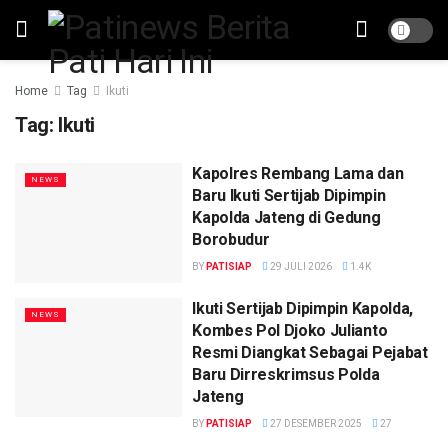
Home
Tag
Ikuti
Tag:
Ikuti
Kapolres Rembang Lama dan
NEWS
Baru Ikuti Sertijab Dipimpin
Kapolda Jateng di Gedung
Borobudur
BY
PATISIAP
29 JULI 2026
1.4K
Ikuti Sertijab Dipimpin Kapolda,
NEWS
Kombes Pol Djoko Julianto
Resmi Diangkat Sebagai Pejabat
Baru Dirreskrimsus Polda
Jateng
BY
PATISIAP
27 DESEMBER 2025
27