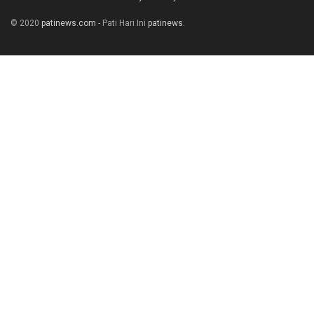
© 2020
patinews.com
- Pati Hari Ini
patinews
.