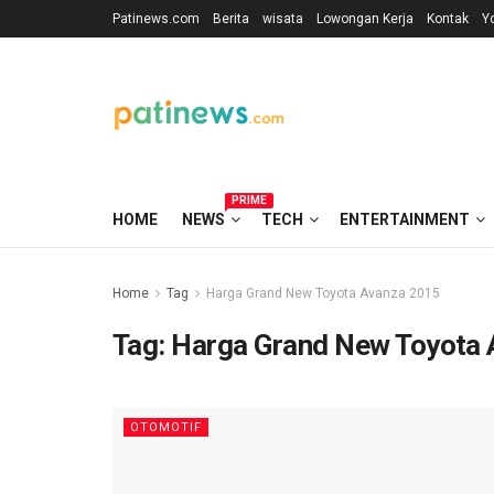
Patinews.com
Berita
wisata
Lowongan Kerja
Kontak
Y
PRIME
HOME
NEWS
TECH
ENTERTAINMENT
Home
Tag
Harga Grand New Toyota Avanza 2015
Tag:
Harga Grand New Toyota 
OTOMOTIF