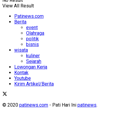
No Result
View All Result
Patinews.com
Berita
event
Olahraga
politik
bisnis
wisata
kuliner
Sejarah
Lowongan Kerja
Kontak
Youtube
Kirim Artikel/Berita
© 2020
patinews.com
- Pati Hari Ini
patinews
.