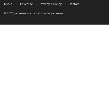
About
Advertise
Privacy & Policy
Contact
© 2020
patinews.com
- Pati Hari Ini
patinews
.