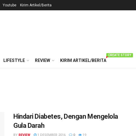
Youtube
Kirim Artikel/Berita
CREATE STORY
LIFESTYLE
REVIEW
KIRIM ARTIKEL/BERITA
Hindari Diabetes, Dengan Mengelola
Gula Darah
BY
REVIEW
1 DESEMBER 2016
0
19