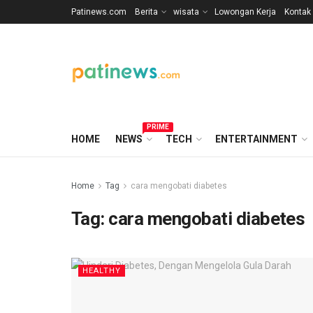
Patinews.com
Berita
wisata
Lowongan Kerja
Kontak
PRIME
HOME
NEWS
TECH
ENTERTAINMENT
Home
Tag
cara mengobati diabetes
Tag:
cara mengobati diabetes
HEALTHY