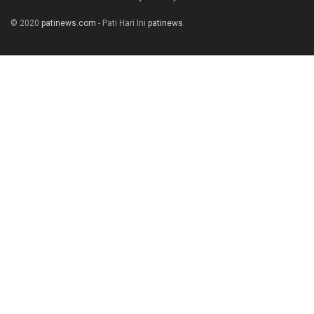
© 2020
patinews.com
- Pati Hari Ini
patinews
.