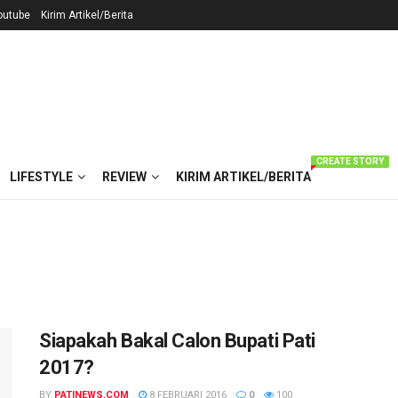
outube
Kirim Artikel/Berita
CREATE STORY
LIFESTYLE
REVIEW
KIRIM ARTIKEL/BERITA
Siapakah Bakal Calon Bupati Pati
2017?
BY
PATINEWS.COM
8 FEBRUARI 2016
0
100