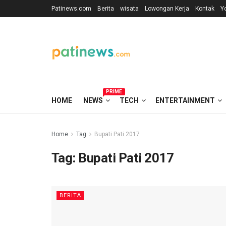
Patinews.com
Berita
wisata
Lowongan Kerja
Kontak
Y
PRIME
HOME
NEWS
TECH
ENTERTAINMENT
Home
Tag
Bupati Pati 2017
Tag:
Bupati Pati 2017
BERITA