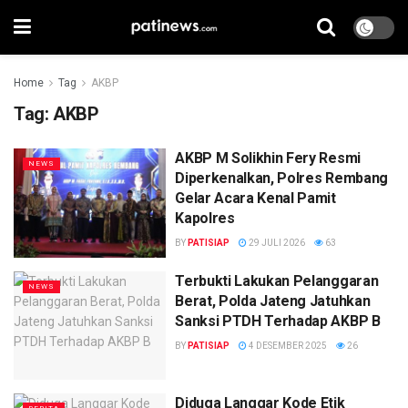
Home
Tag
AKBP
Tag:
AKBP
AKBP M Solikhin Fery Resmi
NEWS
Diperkenalkan, Polres Rembang
Gelar Acara Kenal Pamit
Kapolres
BY
PATISIAP
29 JULI 2026
63
Terbukti Lakukan Pelanggaran
NEWS
Berat, Polda Jateng Jatuhkan
Sanksi PTDH Terhadap AKBP B
BY
PATISIAP
4 DESEMBER 2025
26
Diduga Langgar Kode Etik