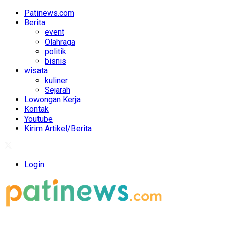
Patinews.com
Berita
event
Olahraga
politik
bisnis
wisata
kuliner
Sejarah
Lowongan Kerja
Kontak
Youtube
Kirim Artikel/Berita
Login