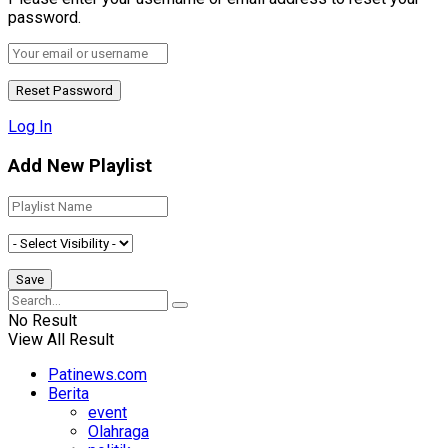
password.
Log In
Add New Playlist
No Result
View All Result
Patinews.com
Berita
event
Olahraga