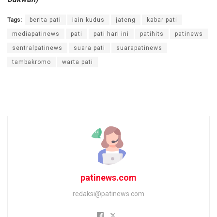
Tags:
berita pati
iain kudus
jateng
kabar pati
mediapatinews
pati
pati hari ini
patihits
patinews
sentralpatinews
suara pati
suarapatinews
tambakromo
warta pati
patinews.com
redaksi@patinews.com