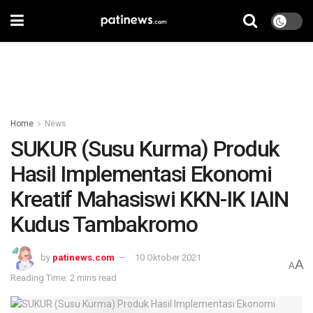
Home
News
SUKUR (Susu Kurma) Produk
Hasil Implementasi Ekonomi
Kreatif Mahasiswi KKN-IK IAIN
Kudus Tambakromo
by
patinews.com
10 Oktober 2021
A
A
Reading Time: 2 mins read