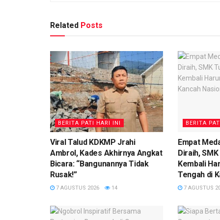
Related
Posts
BERITA PATI HARI INI
BERITA PAT
Viral Talud KDKMP Jrahi
Empat Medal
Ambrol, Kades Akhirnya Angkat
Diraih, SMK
Bicara: “Bangunannya Tidak
Kembali Ha
Rusak!”
Tengah di K
7 AGUSTUS 2026
14
7 AGUSTUS 2