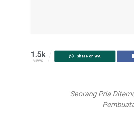
1.5k
Share on WA
VIEWS
Seorang Pria Ditem
Pembuata