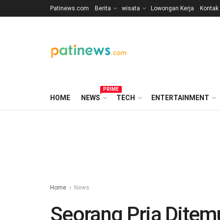
Patinews.com
Berita
wisata
Lowongan Kerja
Kontak
PRIME
HOME
NEWS
TECH
ENTERTAINMENT
Home
News
Seorang Pria Ditem