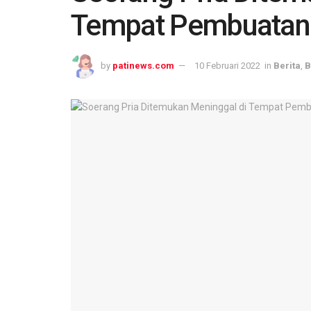
Tempat Pembuatan 
by
patinews.com
10 Februari 2022
in
Berita
,
B