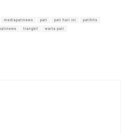
mediapatinews
pati
pati hari ini
patihits
patinews
trangkil
warta pati