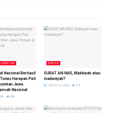
I HARI INI
BERITA
i Nasional Berhasil
SURAT AN-NAS, Makkiyah atau
 Tunas Harapan Pati
madaniyah?
rumkan Jawa
7 AGUSTUS 2026
219
ancah Nasional
026
280