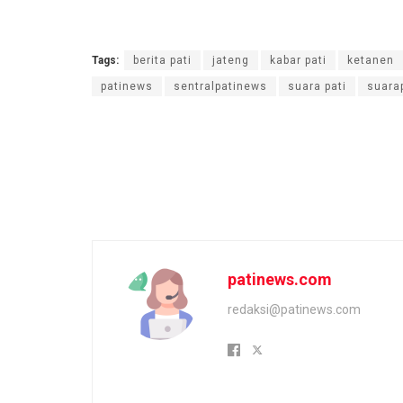
Tags:
berita pati
jateng
kabar pati
ketanen
patinews
sentralpatinews
suara pati
suara
patinews.com
redaksi@patinews.com