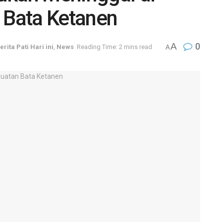
Bata Ketanen
A
0
erita Pati Hari ini
,
News
Reading Time: 2 mins read
A