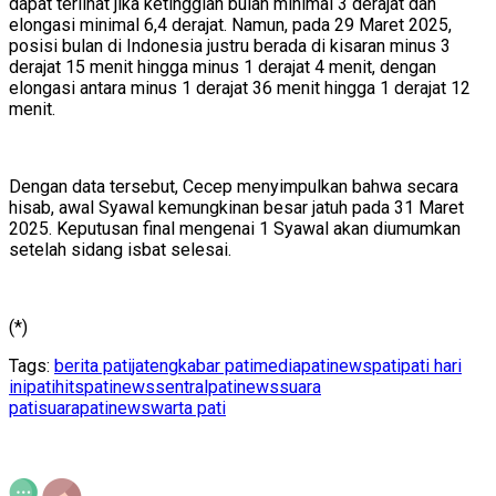
dapat terlihat jika ketinggian bulan minimal 3 derajat dan
elongasi minimal 6,4 derajat. Namun, pada 29 Maret 2025,
posisi bulan di Indonesia justru berada di kisaran minus 3
derajat 15 menit hingga minus 1 derajat 4 menit, dengan
elongasi antara minus 1 derajat 36 menit hingga 1 derajat 12
menit.
Dengan data tersebut, Cecep menyimpulkan bahwa secara
hisab, awal Syawal kemungkinan besar jatuh pada 31 Maret
2025. Keputusan final mengenai 1 Syawal akan diumumkan
setelah sidang isbat selesai.
(*)
Tags:
berita pati
jateng
kabar pati
mediapatinews
pati
pati hari
ini
patihits
patinews
sentralpatinews
suara
pati
suarapatinews
warta pati