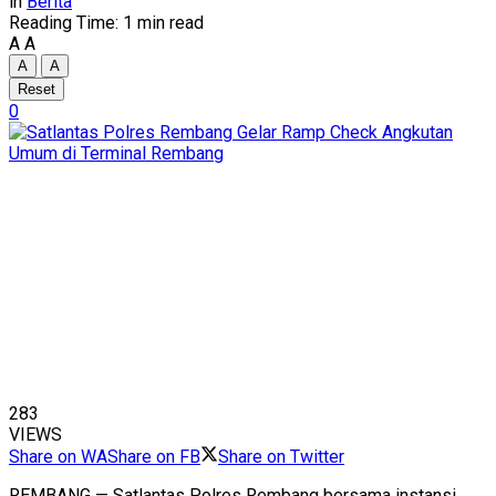
in
Berita
Reading Time: 1 min read
A
A
A
A
Reset
0
283
VIEWS
Share on WA
Share on FB
Share on Twitter
REMBANG — Satlantas Polres Rembang bersama instansi