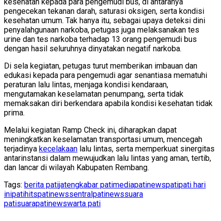
kesehatan kepada para pengemudi bus, di antaranya
pengecekan tekanan darah, saturasi oksigen, serta kondisi
kesehatan umum. Tak hanya itu, sebagai upaya deteksi dini
penyalahgunaan narkoba, petugas juga melaksanakan tes
urine dan tes narkoba terhadap 13 orang pengemudi bus
dengan hasil seluruhnya dinyatakan negatif narkoba.
Di sela kegiatan, petugas turut memberikan imbauan dan
edukasi kepada para pengemudi agar senantiasa mematuhi
peraturan lalu lintas, menjaga kondisi kendaraan,
mengutamakan keselamatan penumpang, serta tidak
memaksakan diri berkendara apabila kondisi kesehatan tidak
prima.
Melalui kegiatan Ramp Check ini, diharapkan dapat
meningkatkan keselamatan transportasi umum, mencegah
terjadinya
kecelakaan
lalu lintas, serta memperkuat sinergitas
antarinstansi dalam mewujudkan lalu lintas yang aman, tertib,
dan lancar di wilayah Kabupaten Rembang.
Tags:
berita pati
jateng
kabar pati
mediapatinews
pati
pati hari
ini
patihits
patinews
sentralpatinews
suara
pati
suarapatinews
warta pati