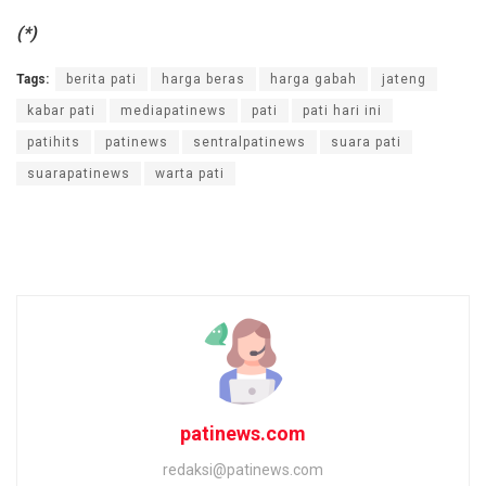
(*)
Tags:
berita pati
harga beras
harga gabah
jateng
kabar pati
mediapatinews
pati
pati hari ini
patihits
patinews
sentralpatinews
suara pati
suarapatinews
warta pati
patinews.com
redaksi@patinews.com