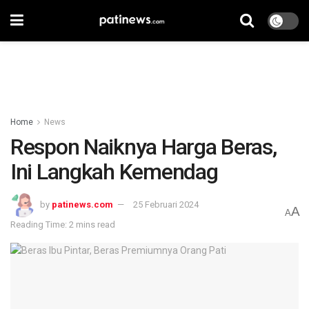
Home
News
Respon Naiknya Harga Beras,
Ini Langkah Kemendag
by
patinews.com
25 Februari 2024
A
A
Reading Time: 2 mins read