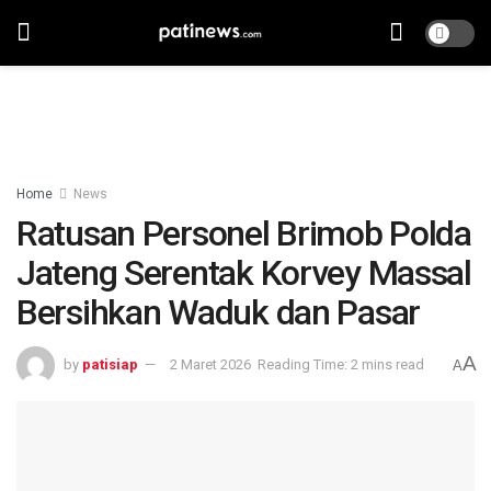
Home
News
Ratusan Personel Brimob Polda
Jateng Serentak Korvey Massal
Bersihkan Waduk dan Pasar
A
by
patisiap
2 Maret 2026
Reading Time: 2 mins read
A