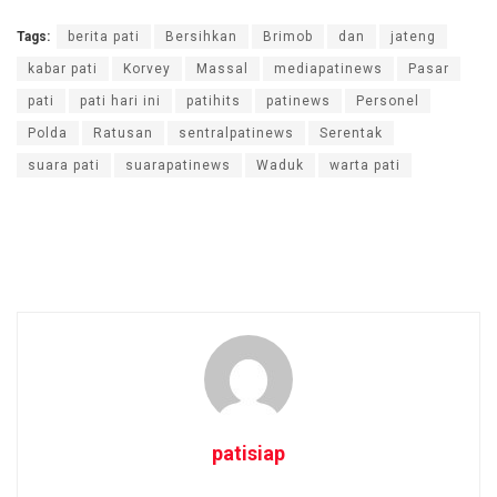
Tags:
berita pati
Bersihkan
Brimob
dan
jateng
kabar pati
Korvey
Massal
mediapatinews
Pasar
pati
pati hari ini
patihits
patinews
Personel
Polda
Ratusan
sentralpatinews
Serentak
suara pati
suarapatinews
Waduk
warta pati
patisiap