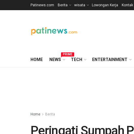
Patinews.com
Berita
wisata
Lowongan Kerja
Kontak
PRIME
HOME
NEWS
TECH
ENTERTAINMENT
Home
Berita
Peringati Sumpah P