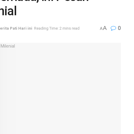
nial
A
0
erita Pati Hari ini
Reading Time: 2 mins read
A