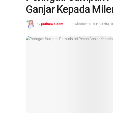
Ganjar Kepada Mile
by
patinews.com
28 Oktober 2018
in
Berita
,
B