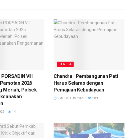
BERITA
PORSADIN VIII
Chandra : Pembangunan Pati
 Pamotan 2026
Harus Selaras dengan
g Meriah, Polsek
Pemajuan Kebudayaan
aksanakan
9 AGUSTUS 2026
289
an
026
14