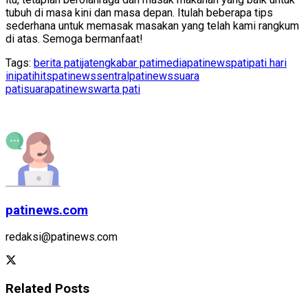
tubuh di masa kini dan masa depan. Itulah beberapa tips
sederhana untuk memasak masakan yang telah kami rangkum
di atas. Semoga bermanfaat!
Tags:
berita pati
jateng
kabar pati
mediapatinews
pati
pati hari
ini
patihits
patinews
sentralpatinews
suara
pati
suarapatinews
warta pati
patinews.com
redaksi@patinews.com
Related
Posts