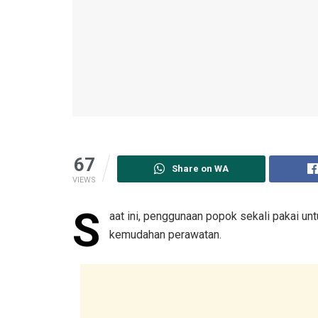
67
Share on WA
VIEWS
S
aat ini, penggunaan popok sekali pakai un
kemudahan perawatan.