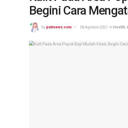
Begini Cara Mengat
by
patinews.com
28 Agustus 2021
in
Health
,