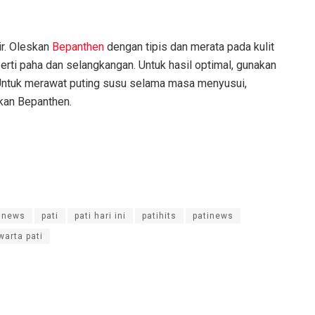
ir. Oleskan
Bepanthen
dengan tipis dan merata pada kulit
erti paha dan selangkangan. Untuk hasil optimal, gunakan
Untuk merawat puting susu selama masa menyusui,
skan Bepanthen.
inews
pati
pati hari ini
patihits
patinews
warta pati