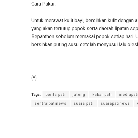
Cara Pakai :
Untuk merawat kulit bayi, bersihkan kulit dengan a
yang akan tertutup popok serta daerah lipatan sep
Bepanthen sebelum memakai popok setiap hari. 
bersihkan puting susu setelah menyusui lalu ole
(*)
Tags:
berita pati
jateng
kabar pati
mediapat
sentralpatinews
suara pati
suarapatinews