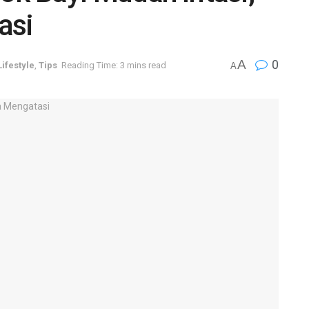
asi
A
0
Lifestyle
,
Tips
Reading Time: 3 mins read
A