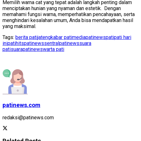
Memilih warna cat yang tepat adalah langkah penting dalam
menciptakan hunian yang nyaman dan estetik. Dengan
memahami fungsi warna, memperhatikan pencahayaan, serta
menghindari kesalahan umum, Anda bisa mendapatkan hasil
yang maksimal.
Tags:
berita pati
jateng
kabar pati
mediapatinews
pati
pati hari
ini
patihits
patinews
sentralpatinews
suara
pati
suarapatinews
warta pati
patinews.com
redaksi@patinews.com