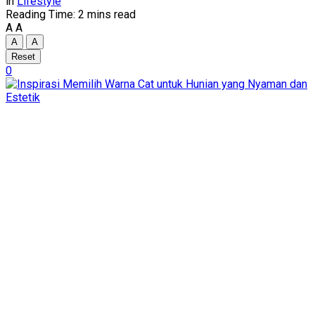
in
Lifestyle
Reading Time: 2 mins read
A
A
A
A
Reset
0