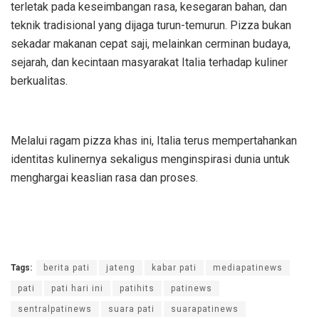
terletak pada keseimbangan rasa, kesegaran bahan, dan
teknik tradisional yang dijaga turun-temurun. Pizza bukan
sekadar makanan cepat saji, melainkan cerminan budaya,
sejarah, dan kecintaan masyarakat Italia terhadap kuliner
berkualitas.
Melalui ragam pizza khas ini, Italia terus mempertahankan
identitas kulinernya sekaligus menginspirasi dunia untuk
menghargai keaslian rasa dan proses.
Tags:
berita pati
jateng
kabar pati
mediapatinews
pati
pati hari ini
patihits
patinews
sentralpatinews
suara pati
suarapatinews