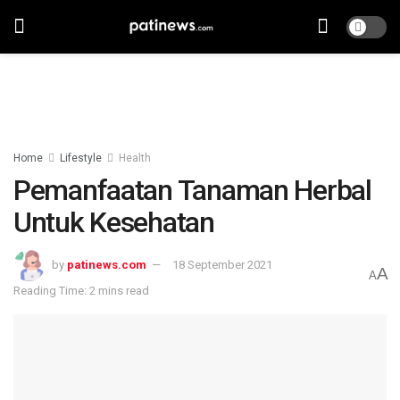
Home
Lifestyle
Health
Pemanfaatan Tanaman Herbal
Untuk Kesehatan
by
patinews.com
18 September 2021
A
A
Reading Time: 2 mins read