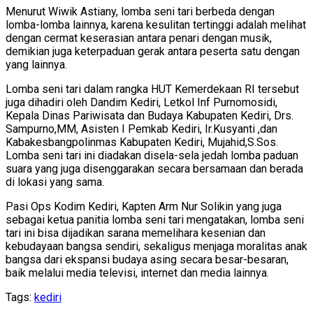
Menurut Wiwik Astiany, lomba seni tari berbeda dengan
lomba-lomba lainnya, karena kesulitan tertinggi adalah melihat
dengan cermat keserasian antara penari dengan musik,
demikian juga keterpaduan gerak antara peserta satu dengan
yang lainnya.
Lomba seni tari dalam rangka HUT Kemerdekaan RI tersebut
juga dihadiri oleh Dandim Kediri, Letkol Inf Purnomosidi,
Kepala Dinas Pariwisata dan Budaya Kabupaten Kediri, Drs.
Sampurno,MM, Asisten I Pemkab Kediri, Ir.Kusyanti ,dan
Kabakesbangpolinmas Kabupaten Kediri, Mujahid,S.Sos.
Lomba seni tari ini diadakan disela-sela jedah lomba paduan
suara yang juga disenggarakan secara bersamaan dan berada
di lokasi yang sama.
Pasi Ops Kodim Kediri, Kapten Arm Nur Solikin yang juga
sebagai ketua panitia lomba seni tari mengatakan, lomba seni
tari ini bisa dijadikan sarana memelihara kesenian dan
kebudayaan bangsa sendiri, sekaligus menjaga moralitas anak
bangsa dari ekspansi budaya asing secara besar-besaran,
baik melalui media televisi, internet dan media lainnya.
Tags:
kediri