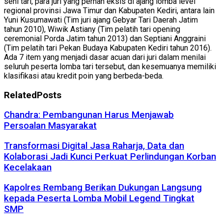
seni tari, para juri yang pernah eksis di ajang lomba level
regional provinsi Jawa Timur dan Kabupaten Kediri, antara lain
Yuni Kusumawati (Tim juri ajang Gebyar Tari Daerah Jatim
tahun 2010), Wiwik Astiany (Tim pelatih tari opening
ceremonial Porda Jatim tahun 2013) dan Septiani Anggraini
(Tim pelatih tari Pekan Budaya Kabupaten Kediri tahun 2016).
Ada 7 item yang menjadi dasar acuan dari juri dalam menilai
seluruh peserta lomba tari tersebut, dan kesemuanya memiliki
klasifikasi atau kredit poin yang berbeda-beda.
Related
Posts
Chandra: Pembangunan Harus Menjawab
Persoalan Masyarakat
Transformasi Digital Jasa Raharja, Data dan
Kolaborasi Jadi Kunci Perkuat Perlindungan Korban
Kecelakaan
Kapolres Rembang Berikan Dukungan Langsung
kepada Peserta Lomba Mobil Legend Tingkat
SMP