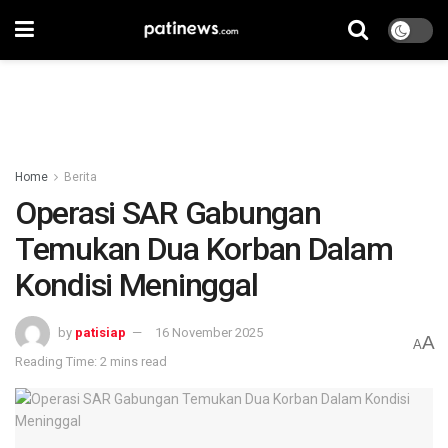
Home
Berita
Operasi SAR Gabungan
Temukan Dua Korban Dalam
Kondisi Meninggal
by
patisiap
16 November 2025
A
A
Reading Time: 2 mins read