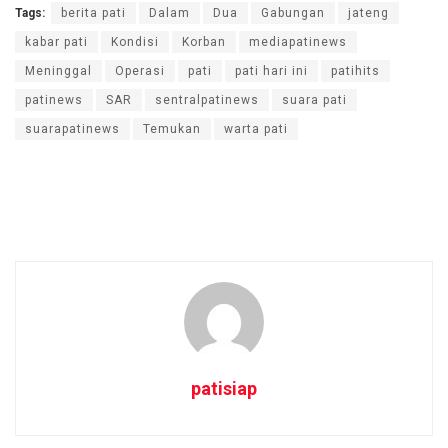
Tags:
berita pati
Dalam
Dua
Gabungan
jateng
kabar pati
Kondisi
Korban
mediapatinews
Meninggal
Operasi
pati
pati hari ini
patihits
patinews
SAR
sentralpatinews
suara pati
suarapatinews
Temukan
warta pati
patisiap