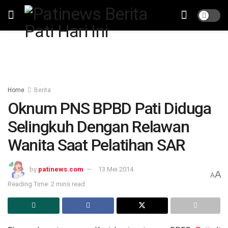
Home
Berita
Oknum PNS BPBD Pati Diduga
Selingkuh Dengan Relawan
Wanita Saat Pelatihan SAR
by
patinews.com
13 Mei 2014
A
A
Reading Time: 2 mins read