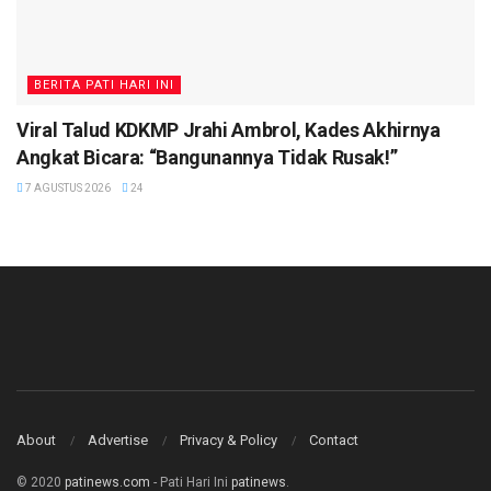
BERITA PATI HARI INI
Viral Talud KDKMP Jrahi Ambrol, Kades Akhirnya
Angkat Bicara: “Bangunannya Tidak Rusak!”
7 AGUSTUS 2026
24
About
Advertise
Privacy & Policy
Contact
© 2020
patinews.com
- Pati Hari Ini
patinews
.