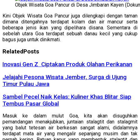
Objek Wisata Goa Pancur di Desa Jimbaran Kayen (Dokum
Kini Objek Wisata Goa Pancur juga dilengkapi dengan taman
dimana ditengahnya terdapat kolam dan air mancur serta
beberapa jenis ikan yang dipelihara disana. Sementara di
sebelah utara Goa terdapat sebuah danau kecil yang cukup
bagus juga untuk dinikmati.
Related
Posts
Inovasi Gen Z Ciptakan Produk Olahan Perikanan
Jelajahi Pesona Wisata Jember, Surga di Ujung
Timur Pulau Jawa
Sambel Pecel Naik Kelas: Kuliner Khas Blitar Siap
Tembus Pasar Global
Masuk ke dalam mulut Goa, kita akan disuguhkan
pemandangan menakjubkan, juntaian stalagtit dan stalagmit
yang balut tetesan air berkesan sangat alami, didalamnya
terdapat mata air yang mengalir sepanjang musim dan tak
pernah kering. Batuan kapur yang membentuk stalagtit dan