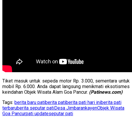
Tiket masuk untuk sepeda motor Rp. 3.000, sementara untuk
mobil Rp. 6.000. Anda dapat langsung menikmati eksotismes
keindahan Objek Wisata Alam Goa Pancur.
(Patinews.com)
Tags:
berita baru pati
berita pati
berita pati hari ini
berita pati
terbaru
berita seputar pati
Desa Jimbaran
kayen
Objek Wisata
Goa Pancur
pati update
seputar pati