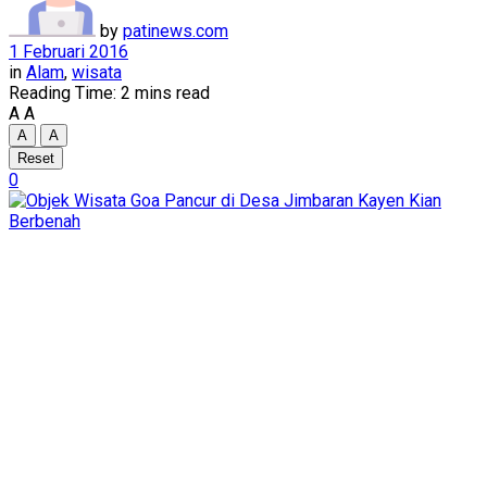
by
patinews.com
1 Februari 2016
in
Alam
,
wisata
Reading Time: 2 mins read
A
A
A
A
Reset
0