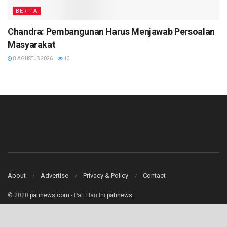
BERITA
Chandra: Pembangunan Harus Menjawab Persoalan
Masyarakat
8 AGUSTUS 2026
13
About
Advertise
Privacy & Policy
Contact
© 2020
patinews.com
- Pati Hari Ini
patinews
.