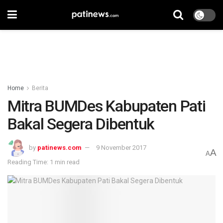
Home
Berita
Mitra BUMDes Kabupaten Pati
Bakal Segera Dibentuk
by
patinews.com
9 November 2017
A
A
Reading Time: 1 min read