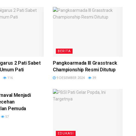
BERITA
garus 2 Pati Sabet
Pangkoarmada III Grasstrack
 Umum Pati
Championship Resmi Ditutup
116
9 DESEMBER 2024
39
naval Menjadi
ecehan
lan Pemuda
57
EDUKASI