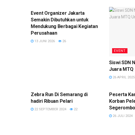
EVENT
Event Organizer Jakarta
Semakin Dibutuhkan untuk
Mendukung Berbagai Kegiatan
Perusahaan
13 JUNI 2026
26
EVENT
Siswi SDN N
Juara MTQ
26 APRIL 2025
EVENT
BERITA
Zebra Run Di Semarang di
Peserta Kar
hadiri Ribuan Pelari
Korban Pel
Segerombo
22 SEPTEMBER 2024
22
26 JULI 2024