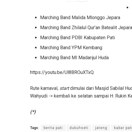
Marching Band Malida Mlonggo Jepara
Marching Band Zhilalul Qur’an Batealit Jepar
Marching Band PDBI Kabupaten Pati
Marching Band YPM Kembang
Marching Band MI Madarijul Huda
https://youtu.be/Ul8BROuXTxQ
Rute karnaval,
start
dimulai dari Masjid Sabilal H
Wahyudi -> kembali ke selatan sampai H. Rukin 
(*)
Tags:
berita pati
dukuhseti
jateng
kabar pat