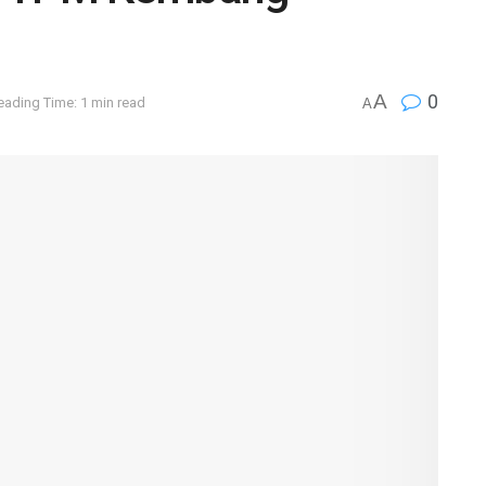
A
0
eading Time: 1 min read
A