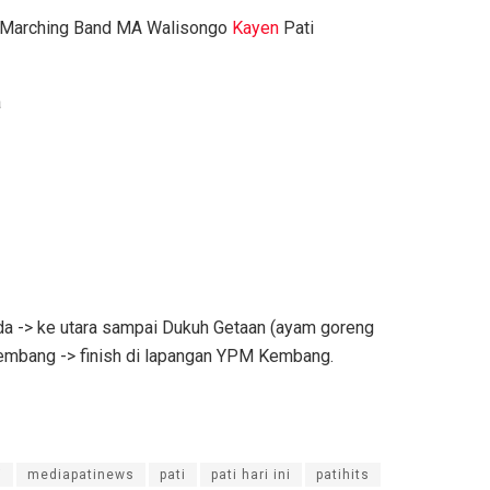
Marching Band MA Walisongo
Kayen
Pati
a
uda -> ke utara sampai Dukuh Getaan (ayam goreng
Kembang -> finish di lapangan YPM Kembang.
i
mediapatinews
pati
pati hari ini
patihits