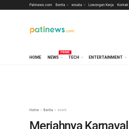
Patinews.com
Berita
wisata
Lowongan Kerja
Kontak
PRIME
HOME
NEWS
TECH
ENTERTAINMENT
Home
Berita
event
Meriahnya Karnav