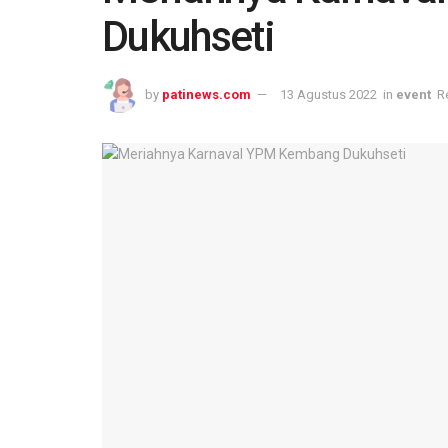
Dukuhseti
by
patinews.com
13 Agustus 2022
in
event
R