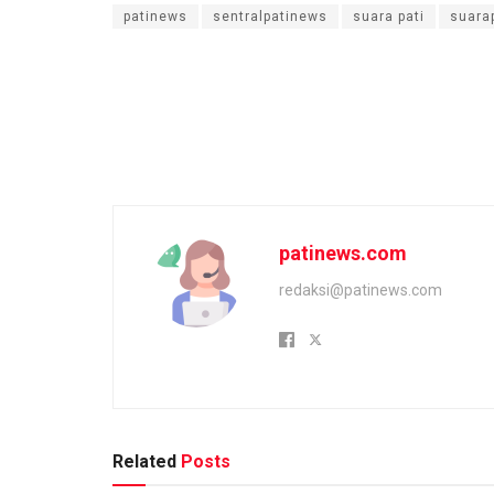
patinews
sentralpatinews
suara pati
suara
patinews.com
redaksi@patinews.com
Related
Posts