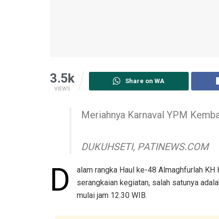
3.5k
Share on WA
VIEWS
Meriahnya Karnaval YPM Kemb
DUKUHSETI, PATINEWS.COM
D
alam rangka Haul ke-48 Almaghfurlah K
serangkaian kegiatan, salah satunya adal
mulai jam 12.30 WIB.