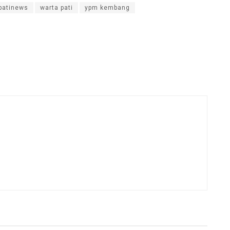
patinews
warta pati
ypm kembang