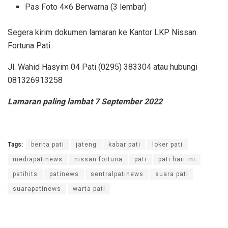
Pas Foto 4×6 Berwarna (3 lembar)
Segera kirim dokumen lamaran ke Kantor LKP Nissan
Fortuna Pati
Jl. Wahid Hasyim 04 Pati (0295) 383304 atau hubungi
081326913258
Lamaran paling lambat 7 September 2022
Tags:
berita pati
jateng
kabar pati
loker pati
mediapatinews
nissan fortuna
pati
pati hari ini
patihits
patinews
sentralpatinews
suara pati
suarapatinews
warta pati