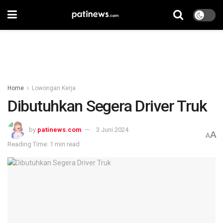
Home
Lowongan Kerja
Dibutuhkan Segera Driver Truk
by
patinews.com
3 Juni 2024
A
A
Reading Time: 1 min read