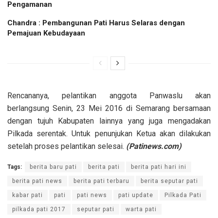
Pengamanan
Chandra : Pembangunan Pati Harus Selaras dengan
Pemajuan Kebudayaan
Rencananya, pelantikan anggota Panwaslu akan
berlangsung Senin, 23 Mei 2016 di Semarang bersamaan
dengan tujuh Kabupaten lainnya yang juga mengadakan
Pilkada serentak. Untuk penunjukan Ketua akan dilakukan
setelah proses pelantikan selesai.
(Patinews.com)
Tags:
berita baru pati
berita pati
berita pati hari ini
berita pati news
berita pati terbaru
berita seputar pati
kabar pati
pati
pati news
pati update
Pilkada Pati
pilkada pati 2017
seputar pati
warta pati