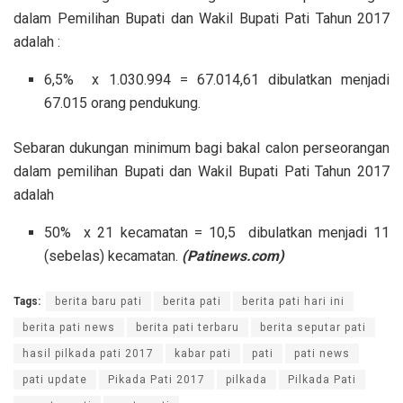
dalam Pemilihan Bupati dan Wakil Bupati Pati Tahun 2017
adalah :
6,5% x 1.030.994 = 67.014,61 dibulatkan menjadi
67.015 orang pendukung.
Sebaran dukungan minimum bagi bakal calon perseorangan
dalam pemilihan Bupati dan Wakil Bupati Pati Tahun 2017
adalah
50% x 21 kecamatan = 10,5 dibulatkan menjadi 11
(sebelas) kecamatan.
(Patinews.com)
Tags:
berita baru pati
berita pati
berita pati hari ini
berita pati news
berita pati terbaru
berita seputar pati
hasil pilkada pati 2017
kabar pati
pati
pati news
pati update
Pikada Pati 2017
pilkada
Pilkada Pati