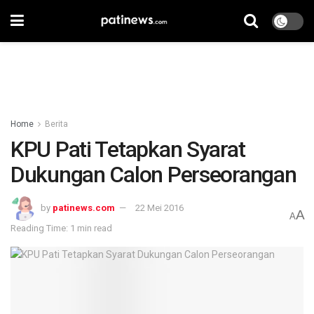
Home
Berita
KPU Pati Tetapkan Syarat
Dukungan Calon Perseorangan
by
patinews.com
22 Mei 2016
A
A
Reading Time: 1 min read