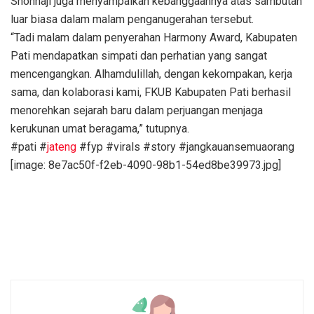
Shonhaji juga menyampaikan kebanggaannya atas sambutan
luar biasa dalam malam penganugerahan tersebut.
“Tadi malam dalam penyerahan Harmony Award, Kabupaten
Pati mendapatkan simpati dan perhatian yang sangat
mencengangkan. Alhamdulillah, dengan kekompakan, kerja
sama, dan kolaborasi kami, FKUB Kabupaten Pati berhasil
menorehkan sejarah baru dalam perjuangan menjaga
kerukunan umat beragama,” tutupnya.
#pati #
jateng
#fyp #virals #story #jangkauansemuaorang
[image: 8e7ac50f-f2eb-4090-98b1-54ed8be39973.jpg]