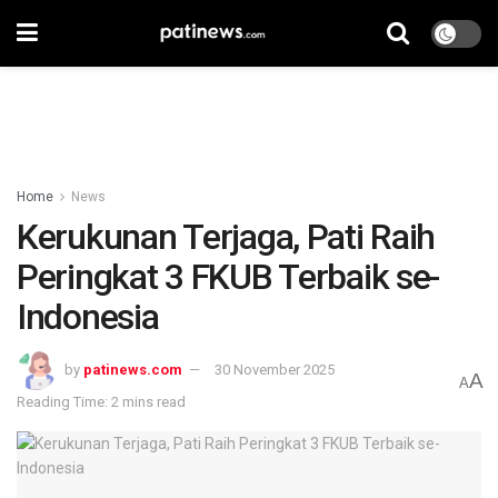
Home
News
Kerukunan Terjaga, Pati Raih
Peringkat 3 FKUB Terbaik se-
Indonesia
by
patinews.com
30 November 2025
A
A
Reading Time: 2 mins read