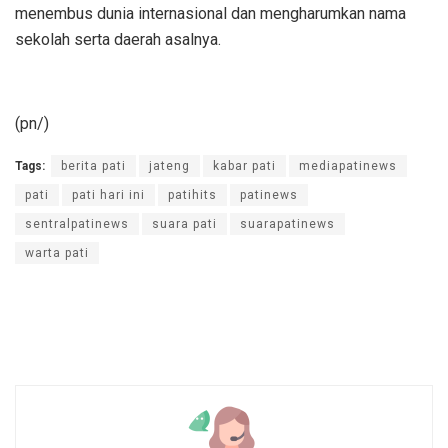
menembus dunia internasional dan mengharumkan nama
sekolah serta daerah asalnya.
(pn/)
Tags:
berita pati
jateng
kabar pati
mediapatinews
pati
pati hari ini
patihits
patinews
sentralpatinews
suara pati
suarapatinews
warta pati