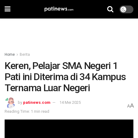
Home
Berita
Keren, Pelajar SMA Negeri 1
Pati ini Diterima di 34 Kampus
Ternama Luar Negeri
by
patinews.com
14 Mei 2025
A
A
Reading Time: 1 min read