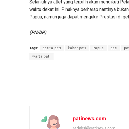
Selanjutnya atlet yang terpilih akan mengikuti 
waktu dekat ini. Pihaknya berharap nantinya bu
Papua, namun juga dapat mengukir Prestasi di gel
(PN/DP)
Tags:
berita pati
kabar pati
Papua
pati
pat
warta pati
patinews.com
redaksi@patinews.com