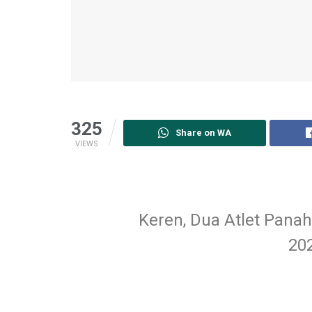
325
Share on WA
VIEWS
Keren, Dua Atlet Pana
20