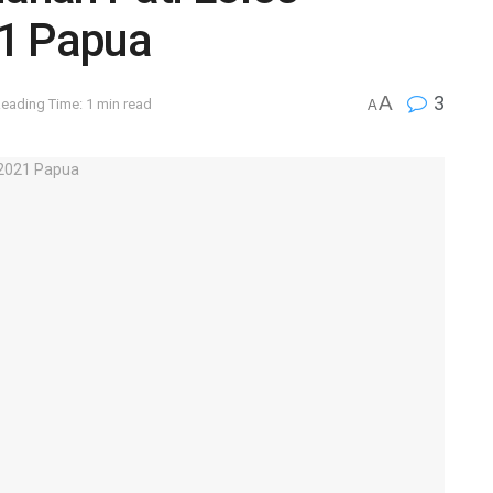
21 Papua
A
3
eading Time: 1 min read
A