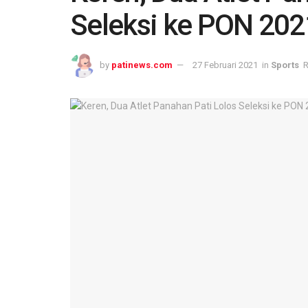
Seleksi ke PON 20
by
patinews.com
27 Februari 2021
in
Sports
R