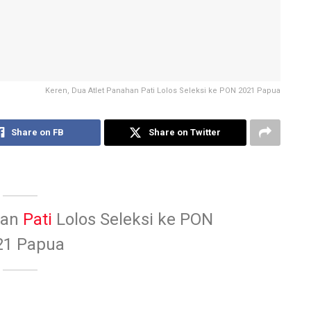
Keren, Dua Atlet Panahan Pati Lolos Seleksi ke PON 2021 Papua
Share on FB
Share on Twitter
han
Pati
Lolos Seleksi ke PON
21 Papua