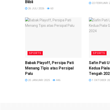
Blibli
22 FEBRUARI 
26 JULI 2026
60
SPORTS
SPORTS
Babak Playoff, Persipa Pati
Safin Pati 
Menang Tipis atas Persipal
Kedua Pial
Palu
Tengah 202
20 JANUARI 2025
446
1 OKTOBER 20