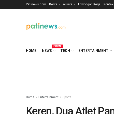
Patinews.com
Berita
wisata
Lowongan Kerja
Kontak
PRIME
HOME
NEWS
TECH
ENTERTAINMENT
Home
Entertainment
Sports
Keren, Dua Atlet Pa