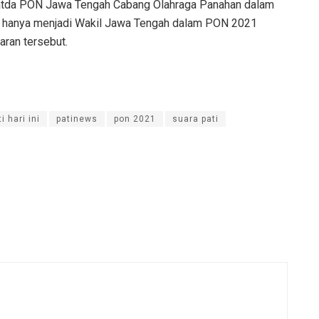
Pelatda PON Jawa Tengah Cabang Olahraga Panahan dalam
kan hanya menjadi Wakil Jawa Tengah dalam PON 2021
aran tersebut.
i hari ini
patinews
pon 2021
suara pati