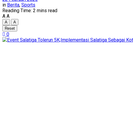
in
Berita
,
Sports
Reading Time: 2 mins read
A
A
A
A
Reset
0