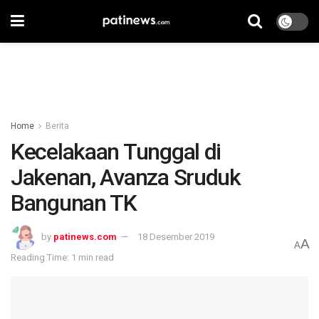
Home
Berita
Kecelakaan Tunggal di
Jakenan, Avanza Sruduk
Bangunan TK
by
patinews.com
18 Desember 2019
A
A
Reading Time: 1 min read