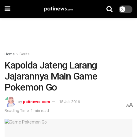
Home
Berita
Kapolda Jateng Larang
Jajarannya Main Game
Pokemon Go
by
patinews.com
18 Juli 2016
A
A
Reading Time: 1 min read