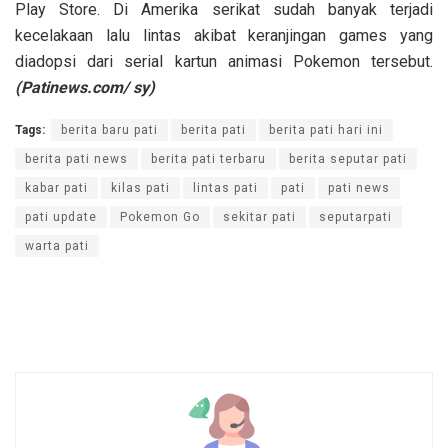
Play Store. Di Amerika serikat sudah banyak terjadi
kecelakaan lalu lintas akibat keranjingan games yang
diadopsi dari serial kartun animasi Pokemon tersebut.
(Patinews.com/ sy)
Tags:
berita baru pati
berita pati
berita pati hari ini
berita pati news
berita pati terbaru
berita seputar pati
kabar pati
kilas pati
lintas pati
pati
pati news
pati update
Pokemon Go
sekitar pati
seputarpati
warta pati