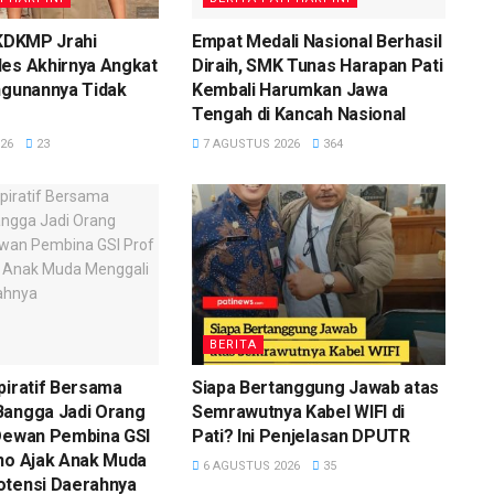
 KDKMP Jrahi
Empat Medali Nasional Berhasil
des Akhirnya Angkat
Diraih, SMK Tunas Harapan Pati
ngunannya Tidak
Kembali Harumkan Jawa
Tengah di Kancah Nasional
26
23
7 AGUSTUS 2026
364
BERITA
piratif Bersama
Siapa Bertanggung Jawab atas
Bangga Jadi Orang
Semrawutnya Kabel WIFI di
 Dewan Pembina GSI
Pati? Ini Penjelasan DPUTR
ono Ajak Anak Muda
6 AGUSTUS 2026
35
otensi Daerahnya