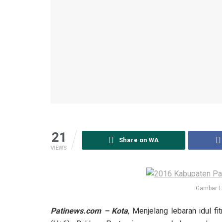
21
Share on WA
VIEWS
Gambar L
Patinews.com – Kota
, Menjelang lebaran idul f