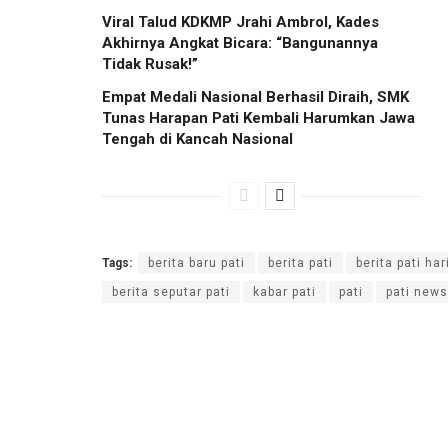
Viral Talud KDKMP Jrahi Ambrol, Kades
Akhirnya Angkat Bicara: “Bangunannya
Tidak Rusak!”
Empat Medali Nasional Berhasil Diraih, SMK
Tunas Harapan Pati Kembali Harumkan Jawa
Tengah di Kancah Nasional
Tags:
berita baru pati
berita pati
berita pati hari
berita seputar pati
kabar pati
pati
pati news