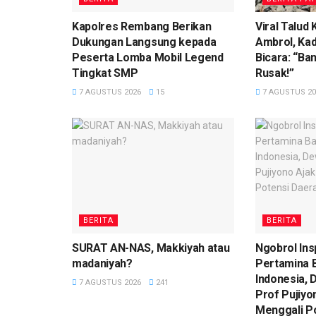
Kapolres Rembang Berikan
Viral Talud
Dukungan Langsung kepada
Ambrol, Ka
Peserta Lomba Mobil Legend
Bicara: “Ba
Tingkat SMP
Rusak!”
7 AGUSTUS 2026
15
7 AGUSTUS 20
BERITA
BERITA
SURAT AN-NAS, Makkiyah atau
Ngobrol Ins
madaniyah?
Pertamina 
Indonesia,
7 AGUSTUS 2026
241
Prof Pujiy
Menggali P