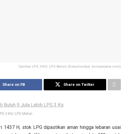
Gambar LPG 3 KG/ LPG Melon (Dokumentasi: kompasiana.com)
Share on FB
Share on Twitter
PG 3 KG/ LPG Melon.
itri 1437 H, stok LPG dipastikan aman hingga lebaran usai