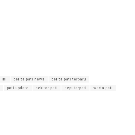
 ini
berita pati news
berita pati terbaru
pati update
sekitar pati
seputarpati
warta pati