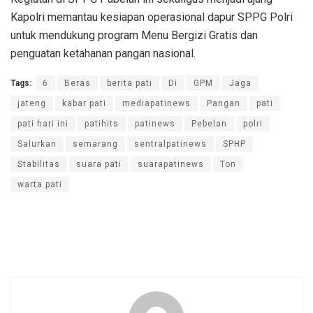
Kapolri memantau kesiapan operasional dapur SPPG Polri
untuk mendukung program Menu Bergizi Gratis dan
penguatan ketahanan pangan nasional.
Tags:
6
Beras
berita pati
Di
GPM
Jaga
jateng
kabar pati
mediapatinews
Pangan
pati
pati hari ini
patihits
patinews
Pebelan
polri
Salurkan
semarang
sentralpatinews
SPHP
Stabilitas
suara pati
suarapatinews
Ton
warta pati