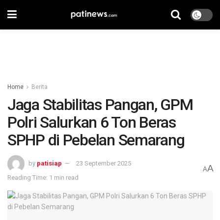
Home
Berita
Jaga Stabilitas Pangan, GPM
Polri Salurkan 6 Ton Beras
SPHP di Pebelan Semarang
by
patisiap
23 September 2025
A
A
Reading Time: 1 min read