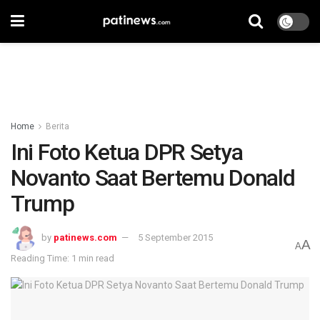
Home
Berita
Ini Foto Ketua DPR Setya
Novanto Saat Bertemu Donald
Trump
by
patinews.com
5 September 2015
A
A
Reading Time: 1 min read