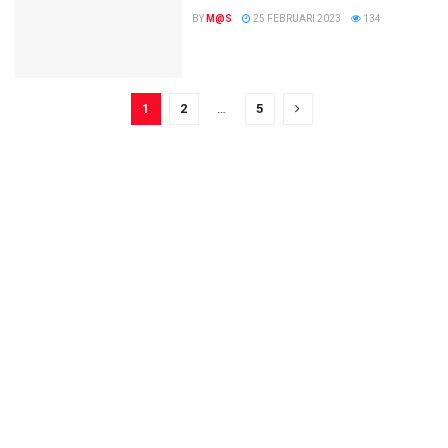
BY
M@S
25 FEBRUARI 2023
134
1
2
…
5