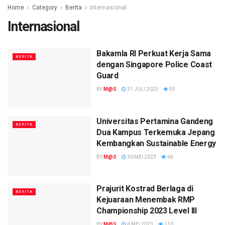
Home
Category
Berita
Internasional
Internasional
Bakamla RI Perkuat Kerja Sama
BERITA
dengan Singapore Police Coast
Guard
BY
M@S
31 JULI 2023
59
Universitas Pertamina Gandeng
BERITA
Dua Kampus Terkemuka Jepang
Kembangkan Sustainable Energy
BY
M@S
30 MEI 2023
66
Prajurit Kostrad Berlaga di
BERITA
Kejuaraan Menembak RMP
Championship 2023 Level III
BY
M@S
6 MEI 2023
110