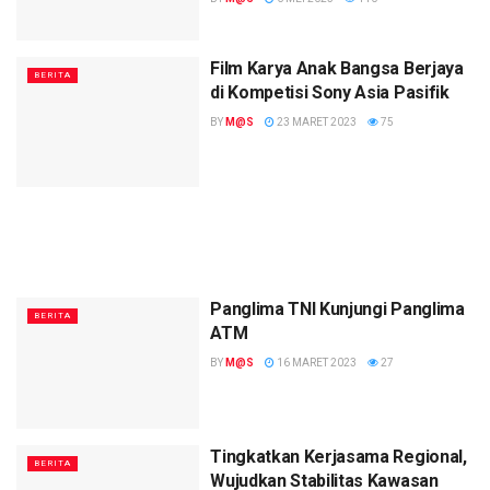
Film Karya Anak Bangsa Berjaya
BERITA
di Kompetisi Sony Asia Pasifik
BY
M@S
23 MARET 2023
75
Panglima TNI Kunjungi Panglima
BERITA
ATM
BY
M@S
16 MARET 2023
27
Tingkatkan Kerjasama Regional,
BERITA
Wujudkan Stabilitas Kawasan