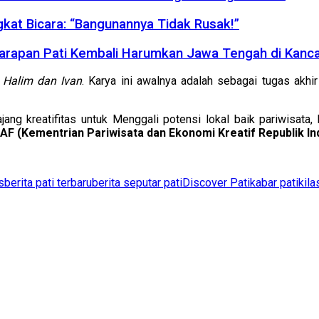
gkat Bicara: “Bangunannya Tidak Rusak!”
Harapan Pati Kembali Harumkan Jawa Tengah di Kanc
 Halim dan Ivan
. Karya ini awalnya adalah sebagai tugas akhir
jang kreatifitas untuk Menggali potensi lokal baik pariwisata,
 (Kementrian Pariwisata dan Ekonomi Kreatif Republik In
s
berita pati terbaru
berita seputar pati
Discover Pati
kabar pati
kila