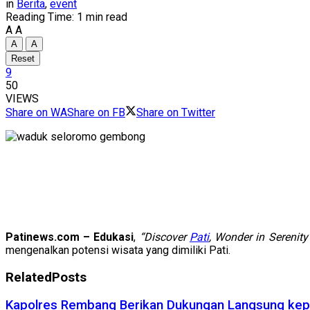
in
Berita
,
event
Reading Time: 1 min read
A
A
A
A
Reset
9
50
VIEWS
Share on WA
Share on FB
Share on Twitter
Patinews.com – Edukasi
,
“Discover
Pati
, Wonder in Serenity
mengenalkan potensi wisata yang dimiliki Pati.
Related
Posts
Kapolres Rembang Berikan Dukungan Langsung kep