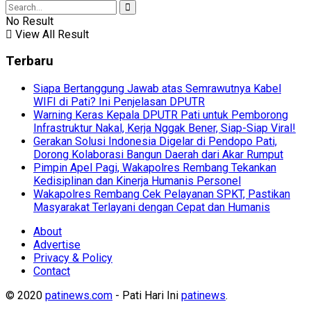
No Result
View All Result
Terbaru
Siapa Bertanggung Jawab atas Semrawutnya Kabel
WIFI di Pati? Ini Penjelasan DPUTR
Warning Keras Kepala DPUTR Pati untuk Pemborong
Infrastruktur Nakal, Kerja Nggak Bener, Siap-Siap Viral!
Gerakan Solusi Indonesia Digelar di Pendopo Pati,
Dorong Kolaborasi Bangun Daerah dari Akar Rumput
Pimpin Apel Pagi, Wakapolres Rembang Tekankan
Kedisiplinan dan Kinerja Humanis Personel
Wakapolres Rembang Cek Pelayanan SPKT, Pastikan
Masyarakat Terlayani dengan Cepat dan Humanis
About
Advertise
Privacy & Policy
Contact
© 2020
patinews.com
- Pati Hari Ini
patinews
.