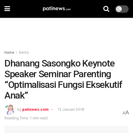
Home
Berita
Dhanang Sasongko Keynote
Speaker Seminar Parenting
“Optimalisasi Fungsi Eksekutif
Anak”
by
patinews.com
13 Januari 2018
A
A
Reading Time: 1 min read