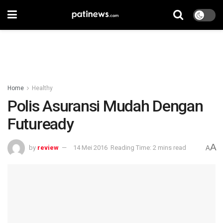
Home
Healthy
Polis Asuransi Mudah Dengan
Futuready
A
by
review
14 Mei 2016
Reading Time: 2 mins read
A