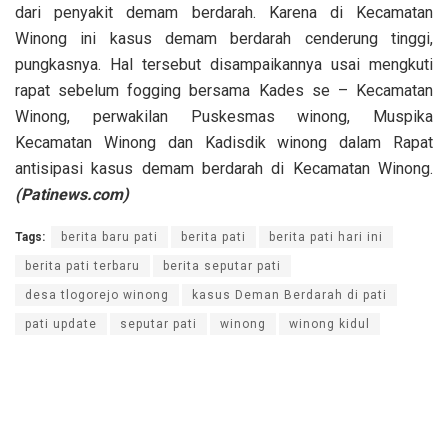
dari penyakit demam berdarah. Karena di Kecamatan
Winong ini kasus demam berdarah cenderung tinggi,
pungkasnya. Hal tersebut disampaikannya usai mengkuti
rapat sebelum fogging bersama Kades se – Kecamatan
Winong, perwakilan Puskesmas winong, Muspika
Kecamatan Winong dan Kadisdik winong dalam Rapat
antisipasi kasus demam berdarah di Kecamatan Winong.
(Patinews.com)
Tags:
berita baru pati
berita pati
berita pati hari ini
berita pati terbaru
berita seputar pati
desa tlogorejo winong
kasus Deman Berdarah di pati
pati update
seputar pati
winong
winong kidul