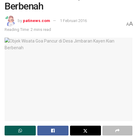
Berbenah
by
patinews.com
1 Februari 2016
A
A
Reading Time: 2 mins read