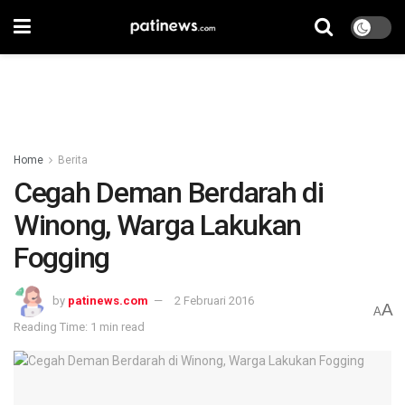
Home
Berita
Cegah Deman Berdarah di
Winong, Warga Lakukan
Fogging
by
patinews.com
2 Februari 2016
A
A
Reading Time: 1 min read