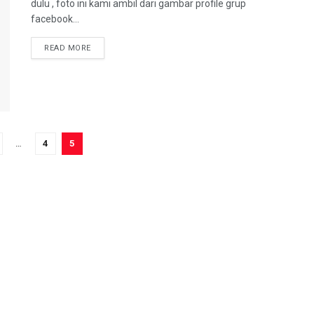
dulu , foto ini kami ambil dari gambar profile grup
facebook...
DETAILS
READ MORE
…
4
5