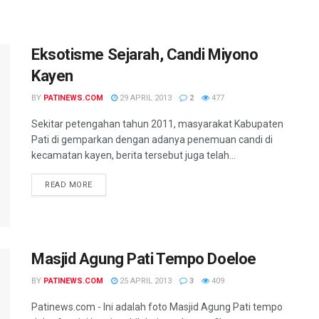
Eksotisme Sejarah, Candi Miyono
Kayen
BY
PATINEWS.COM
29 APRIL 2013
2
477
Sekitar petengahan tahun 2011, masyarakat Kabupaten
Pati di gemparkan dengan adanya penemuan candi di
kecamatan kayen, berita tersebut juga telah...
DETAILS
READ MORE
Masjid Agung Pati Tempo Doeloe
BY
PATINEWS.COM
25 APRIL 2013
3
409
Patinews.com - Ini adalah foto Masjid Agung Pati tempo