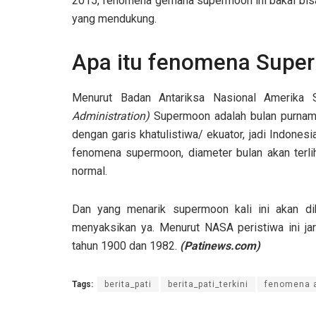
2015, fenomena gerhana supermoon ini bakal bisa
yang mendukung.
Apa itu fenomena Supe
Menurut Badan Antariksa Nasional Amerika 
Administration)
Supermoon adalah bulan purnama 
dengan garis khatulistiwa/ ekuator, jadi Indonesi
fenomena supermoon, diameter bulan akan terli
normal.
Dan yang menarik supermoon kali ini akan dib
menyaksikan ya. Menurut NASA peristiwa ini jara
tahun 1900 dan 1982.
(Patinews.com)
Tags:
berita_pati
berita_pati_terkini
fenomena 