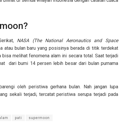
 dilihat di semua wilayah Indonesia dengan catatan cuaca
rmoon?
Serikat,
NASA (The National Aeronautics and Space
atau bulan baru yang posisinya berada di titik terdekat
a bisa melihat fenomena alam ini secara total. Saat terjadi
hat dari bumi 14 persen lebih besar dari bulan purnama
arengi oleh peristiwa gerhana bulan. Nah jangan lupa
ng sekali terjadi, tercatat peristiwa serupa terjadi pada
alam
pati
supermoon