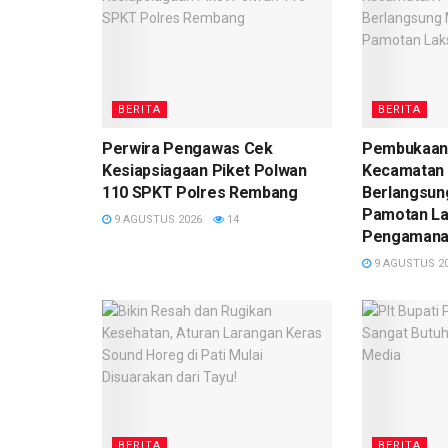
BERITA
BERITA
Perwira Pengawas Cek
Pembukaan 
Kesiapsiagaan Piket Polwan
Kecamatan
110 SPKT Polres Rembang
Berlangsun
Pamotan L
9 AGUSTUS 2026
14
Pengaman
9 AGUSTUS 2
BERITA
BERITA