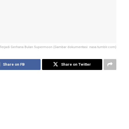
l Terjadi Gerhana Bulan Supermoon (Gambar dokumentasi: nasa.tumblr.com)
Share on FB
Share on Twitter