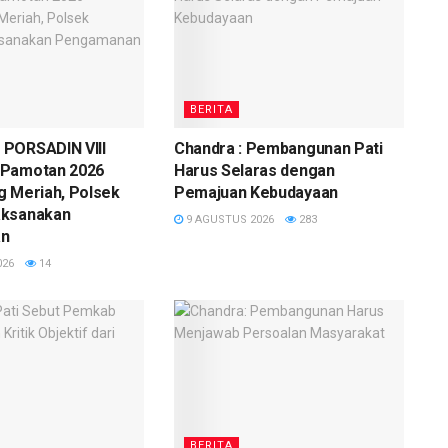
BERITA
PORSADIN VIII
Chandra : Pembangunan Pati
 Pamotan 2026
Harus Selaras dengan
g Meriah, Polsek
Pemajuan Kebudayaan
aksanakan
9 AGUSTUS 2026
283
an
026
14
BERITA