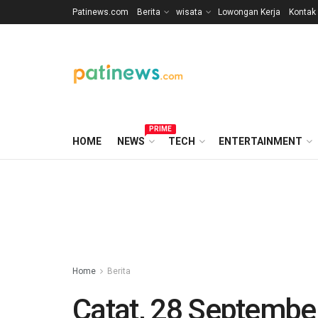
Patinews.com
Berita
wisata
Lowongan Kerja
Kontak
PRIME
HOME
NEWS
TECH
ENTERTAINMENT
Home
Berita
Catat, 28 September