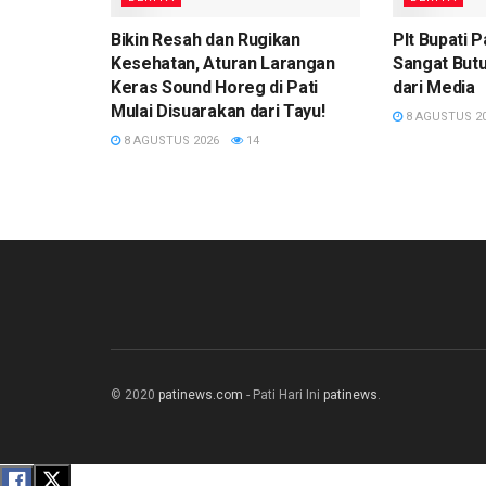
Bikin Resah dan Rugikan
Plt Bupati 
Kesehatan, Aturan Larangan
Sangat Butuh
Keras Sound Horeg di Pati
dari Media
Mulai Disuarakan dari Tayu!
8 AGUSTUS 2
8 AGUSTUS 2026
14
© 2020
patinews.com
- Pati Hari Ini
patinews
.