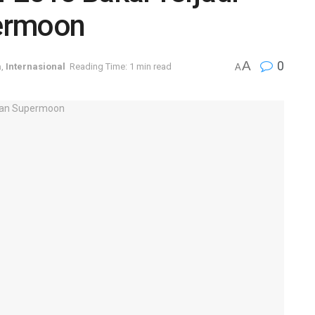
ermoon
A
0
a
,
Internasional
Reading Time: 1 min read
A