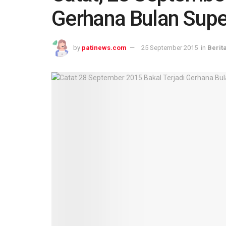
Gerhana Bulan Sup
by
patinews.com
25 September 2015
in
Berit