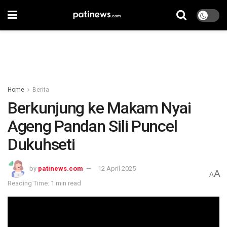
Home
Berita
Berkunjung ke Makam Nyai
Ageng Pandan Sili Puncel
Dukuhseti
by
patinews.com
12 April 2025
A
A
Reading Time: 1 min read