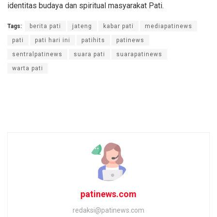
identitas budaya dan spiritual masyarakat Pati.
Tags:
berita pati
jateng
kabar pati
mediapatinews
pati
pati hari ini
patihits
patinews
sentralpatinews
suara pati
suarapatinews
warta pati
patinews.com
redaksi@patinews.com